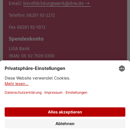
Email:
berufsbildungswerk@drw.de
Telefon: 08281 92-2272
Fax 08281 92-1013
Spendenkonto
LIGA Bank
IBAN: DE 62 7509 0300
0400 1472 00
BIC: GENO DE F1M05
Jetzt spenden
© 2026 Dominikus-Ringeisen-Werk
Datenschutz
Impressum
Cookies
Barrierefreiheit